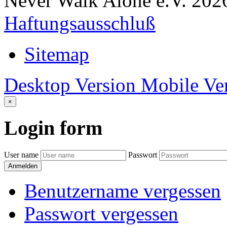
Never Walk Alone e.V.
202
Haftungsausschluß
Sitemap
Desktop Version
Mobile Ve
×
Login
form
User name
Passwort
Anmelden
Benutzername vergessen
Passwort vergessen