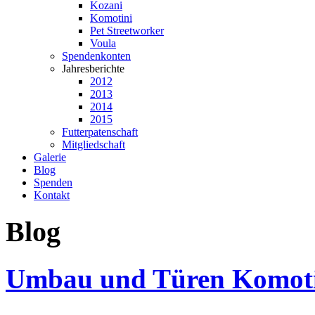
Kozani
Komotini
Pet Streetworker
Voula
Spendenkonten
Jahresberichte
2012
2013
2014
2015
Futterpatenschaft
Mitgliedschaft
Galerie
Blog
Spenden
Kontakt
Blog
Umbau
und
Türen
Komot