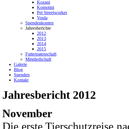
Kozani
Komotini
Pet Streetworker
Voula
Spendenkonten
Jahresberichte
2012
2013
2014
2015
Futterpatenschaft
Mitgliedschaft
Galerie
Blog
Spenden
Kontakt
Jahresbericht
2012
November
Die erste Tierschutzreise n