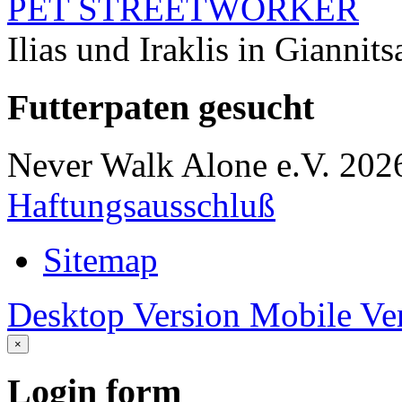
PET STREETWORKER
Ilias und Iraklis in Giannits
Futterpaten
gesucht
Never Walk Alone e.V.
202
Haftungsausschluß
Sitemap
Desktop Version
Mobile Ve
×
Login
form